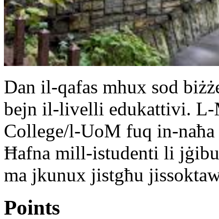
Dan il-qafas mhux sod biżżej
bejn il-livelli edukattivi. 
College/l-UoM fuq in-naħa 
Ħafna mill-istudenti li jġi
ma jkunux jistgħu jissokta
Points