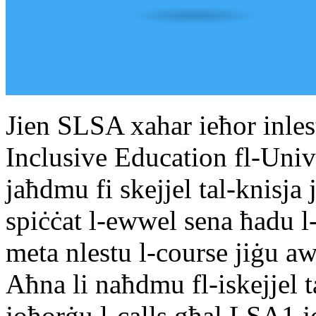
Jien SLSA xahar ieħor inles
Inclusive Education fl-Uni
jaħdmu fi skejjel tal-knisja
spiċċat l-ewwel sena ħadu l
meta nlestu l-course jiġu 
Aħna li naħdmu fl-iskejjel ta
joħorġu l-calls għal LSA1