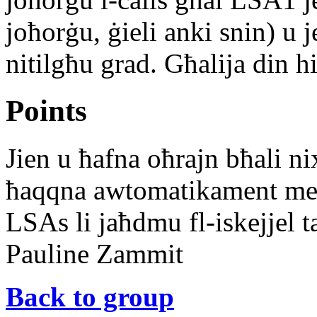
joħorġu, ġieli anki snin) u
nitilgħu grad. Għalija din hi
Points
Jien u ħafna oħrajn bħali ni
ħaqqna awtomatikament met
LSAs li jaħdmu fl-iskejjel t
Pauline Zammit
Back to group