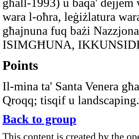
għall-1993) u baqa' dejjem 
wara l-oħra, leġiżlatura wa
għajnuna fuq bażi Nazzjona
ISIMGĦUNA, IKKUNSIDR
Points
Il-mina ta' Santa Venera għa
Qroqq; tisqif u landscaping
Back to group
This content is created by the op