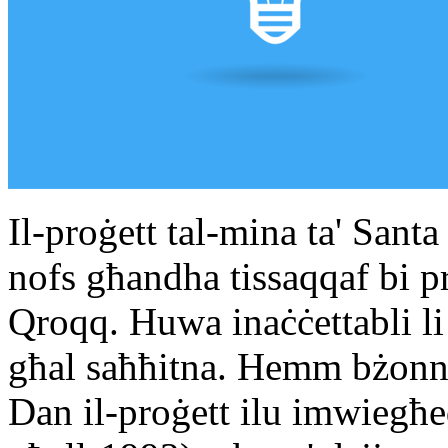
Il-proġett tal-mina ta' Sant
nofs għandha tissaqqaf bi pro
Qroqq. Huwa inaċċettabli li
għal saħħitna. Hemm bżonn l
Dan il-proġett ilu imwiegħed