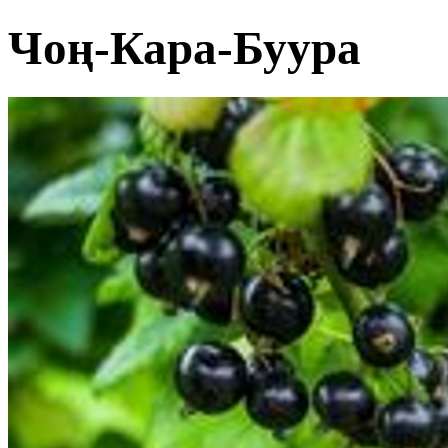
Чоң-Кара-Буура