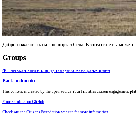
Добро пожаловать на ваш портал Села. В этом окне вы может
Groups
ФТ чыккан көйгөйлөрдү талкулоо жана ранжирлөө
Back to domain
This content is created by the open source Your Priorities citizen engagement pl
Your Priorities on GitHub
Check out the Citizens Foundation website for more information