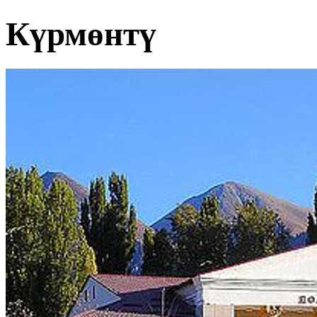
Күрмөнтү