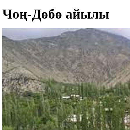
Чоң-Дөбө айылы