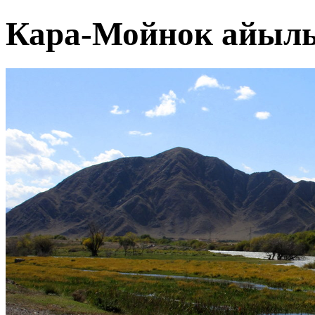
Кара-Мойнок айыл