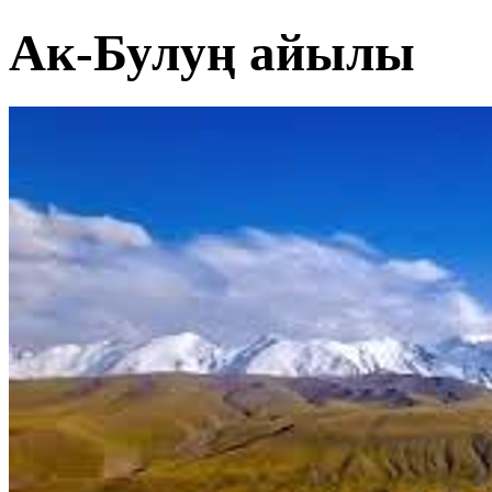
Ак-Булуң айылы