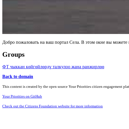
Добро пожаловать на ваш портал Села. В этом окне вы может
Groups
ФТ чыккан көйгөйлөрдү талкулоо жана ранжирлөө
Back to domain
This content is created by the open source Your Priorities citizen engagement pl
Your Priorities on GitHub
Check out the Citizens Foundation website for more information