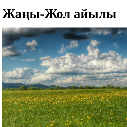
Жаңы-Жол айылы