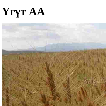
Үгүт АА