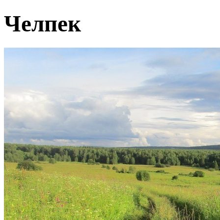
Челпек