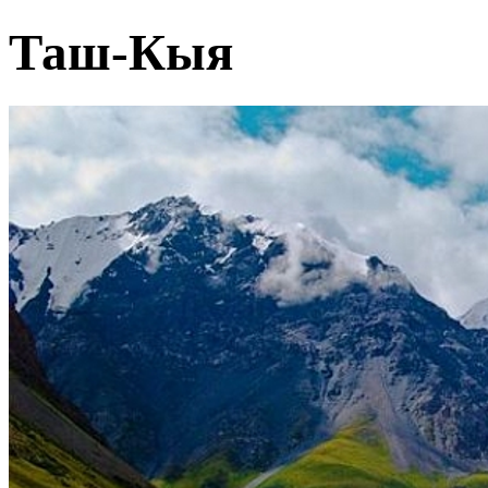
Таш-Кыя