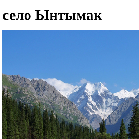
село Ынтымак