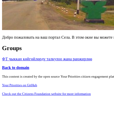
Добро пожаловать на ваш портал Села. В этом окне вы может
Groups
ФТ чыккан көйгөйлөрдү талкулоо жана ранжирлөө
Back to domain
This content is created by the open source Your Priorities citizen engagement pl
Your Priorities on GitHub
Check out the Citizens Foundation website for more information