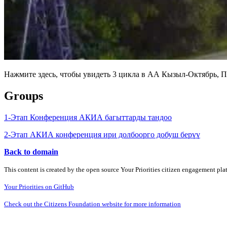
Нажмите здесь, чтобы увидеть 3 цикла в АА Кызыл-Октябрь, 
Groups
1-Этап Конференция АКИА багыттарды тандоо
2-Этап АКИА конференция ири долбоорго добуш берүү
Back to domain
This content is created by the open source Your Priorities citizen engagement pl
Your Priorities on GitHub
Check out the Citizens Foundation website for more information