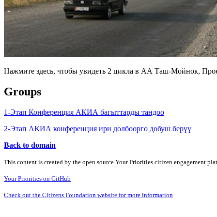
Нажмите здесь, чтобы увидеть 2 цикла в АА Таш-Мойнок, Прое
Groups
1-Этап Конференция АКИА багыттарды тандоо
2-Этап АКИА конференция ири долбоорго добуш берүү
Back to domain
This content is created by the open source Your Priorities citizen engagement pl
Your Priorities on GitHub
Check out the Citizens Foundation website for more information