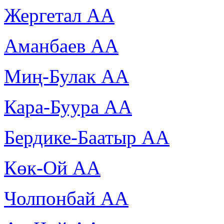
Жергетал АА
Аманбаев АА
Миң-Булак АА
Кара-Буура АА
Бердике-Баатыр АА
Көк-Ой АА
Чолпонбай АА