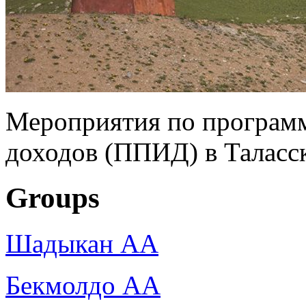
Мероприятия по програм
доходов (ППИД) в Таласс
Groups
Шадыкан АА
Бекмолдо АА