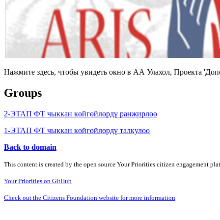
Нажмите здесь, чтобы увидеть окно в АА Улахол, Проекта 'До
Groups
2-ЭТАП ФТ чыккан көйгөйлөрдү ранжирлөө
1-ЭТАП ФТ чыккан көйгөйлөрдү талкулоо
Back to domain
This content is created by the open source Your Priorities citizen engagement pl
Your Priorities on GitHub
Check out the Citizens Foundation website for more information